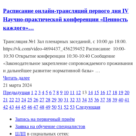
Расписание онлайн-трансляций первого дня IV
Научно-практической конференции «Ценность
каждого»…
Трансляция №1 Зал пленарных заседаний, с 10:00 до 18:00.
https://vk.com/video-4694437_456239452 Расписание 10:00-
10:30 Открытие конференции 10:30-10:40 Сообщение
«Законодательное закрепление сопровождаемого проживания
и дальнейшее развитие нормативной базы» …
Читать далее
21 марта 2024
Предыдущая
1
2
3
4
5
6
7
8
9
10
11
12
13
14
15
16
17
18
19
20
21
22
23
24
25
26
27
28
29
30
31
32
33
34
35
36
37
38
39
40
41
42
43
44
45
46
47
48
49
50
51
52
53
Следующая
Запись на первичный приём
Заявка на обучение специалистов
ЦЛП
в социальных сетях: