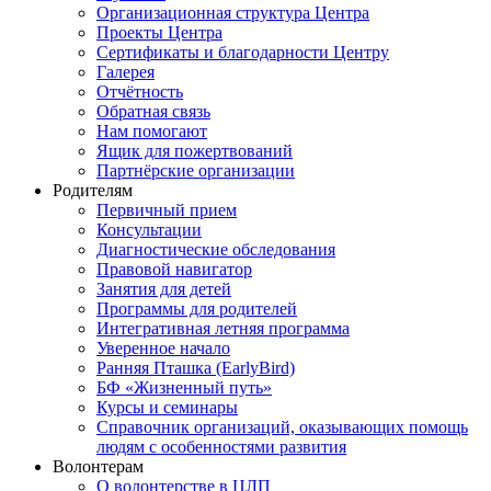
Организационная структура Центра
Проекты Центра
Сертификаты и благодарности Центру
Галерея
Отчётность
Обратная связь
Нам помогают
Ящик для пожертвований
Партнёрские организации
Родителям
Первичный прием
Консультации
Диагностические обследования
Правовой навигатор
Занятия для детей
Программы для родителей
Интегративная летняя программа
Уверенное начало
Ранняя Пташка (EarlyBird)
БФ «Жизненный путь»
Курсы и семинары
Справочник организаций, оказывающих помощь
людям с особенностями развития
Волонтерам
О волонтерстве в ЦЛП