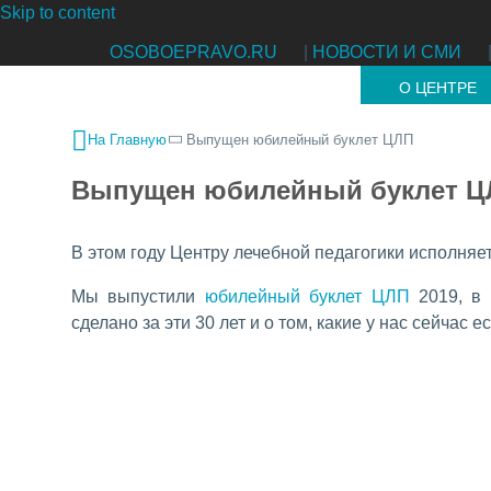
Skip to content
OSOBOEPRAVO.RU
|
НОВОСТИ И СМИ
О ЦЕНТРЕ
На Главную
Выпущен юбилейный буклет ЦЛП
Выпущен юбилейный буклет Ц
В этом году Центру лечебной педагогики исполняет
Мы выпустили
юбилейный буклет ЦЛП
2019, в 
сделано за эти 30 лет и о том, какие у нас сейчас 