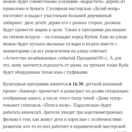
можно будет совместными усилиями «вырастить» дерево из
проволоки и бумаги. Столярная мастерская «Делай вещь»
изготовит и выдаст участникам большой деревянный
лабиринт: двое детей, держа его с разных сторон, должны
будут провести шарик к цели. Также в программе рисование
на свежем воздухе – на площадке перед Кубом. Еще на улице
можно будет пускать мыльные пузыри и играть вместе с
аниматорами (за все развлечения на улице отвечает
«Агентство незабываемых событий ПраздникON»). А для
тех, кому захочется отдохнуть от шума, на третьем этаже Куба
будет оборудована тихая зона с пуфиками.
в 16.30
Культурная программа начнется
: детский книжный
проект «Бампер» прочитает и разыграет по ролям специально
отобранные книги, а после этого театр теней «Дома театр»
покажет спектакль «Петя и волк». Параллельно будет
работать киноклуб. Зрители увидят три короткометражных
фильма о том, как живут дети и взрослые с особенностями
развития: кто-то из них работает в керамической мастерской