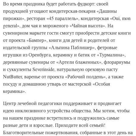
Во время праздника будет работать фудкорт: cвоей
продукцией угощают кондитерская-пекарня «Дашины
пирожки», ресторан «45 параллель», кондитерская «Oui, mon
general», дом чая и мороженого «Чайная высота». На
сувенирном маркете гости смогут приобрести детские книги
от проекта «Бампер», книги для детей и родителей от
издательской группы «Альпина Паблишер», фетровые
игрушки из Оренбурга, керамику и батик от «Турмалина»,
деревянные сувениры от «Артели блаженных», флорариумы
и суккуленты Severinside, натуральную ореховую пасту
NutButter, варенье от проекта «Рабочий полдень», а также
посуду и домашнюю утварь от мастерской «Особая
керамика».
Центр лечебной педагогики поддерживает и продвигает
идею инклюзивного устройства общества. Мы хотим, чтобы
на нашем празднике встретились и подружились самые
разные дети и взрослые. Приходите всей семьей!
Благотворительные пожертвования, собранные в этот день на