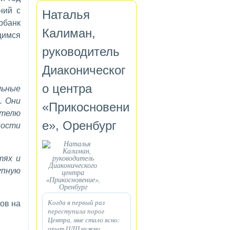
ний с
Наталья
рбанк
Калиман,
щимся
руководитель
Диаконическог
о центра
льные
. Они
«Прикосновени
ителю
е», Оренбург
ности
тях и
упную
Когда я первый раз
ов на
переступила порог
Центра, мне стало ясно:
опыт ЦЛП нужно