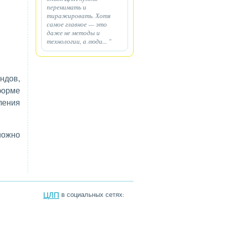
перенимать и
тиражировать. Хотя
самое главное — это
даже не методы и
технологии, а люди... "
ндов,
форме
ления
можно
ЦЛП
в социальных сетях: