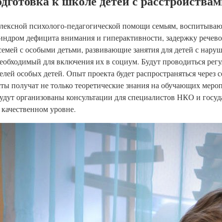
одготовка к школе детей с расстройства
плексной психолого-педагогической помощи семьям, воспитыва
индром дефицита внимания и гиперактивности, задержку речевог
семей с особыми детьми, развивающие занятия для детей с наруш
еобходимый для включения их в социум. Будут проводиться рег
ей особых детей. Опыт проекта будет распространяться через с
ты получат не только теоретические знания на обучающих мероп
Будут организованы консультации для специалистов НКО и госу
качественном уровне.