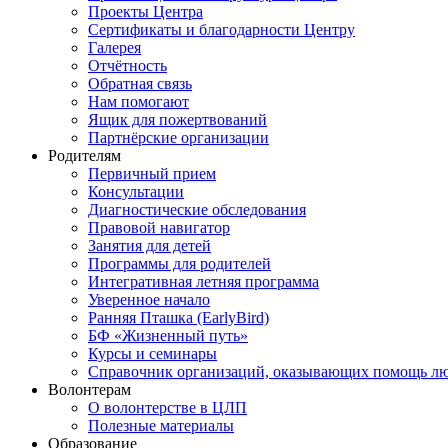
Проекты Центра
Сертификаты и благодарности Центру
Галерея
Отчётность
Обратная связь
Нам помогают
Ящик для пожертвований
Партнёрские организации
Родителям
Первичный прием
Консультации
Диагностические обследования
Правовой навигатор
Занятия для детей
Программы для родителей
Интегративная летняя программа
Уверенное начало
Ранняя Пташка (EarlyBird)
БФ «Жизненный путь»
Курсы и семинары
Справочник организаций, оказывающих помощь люд
Волонтерам
О волонтерстве в ЦЛП
Полезные материалы
Образование