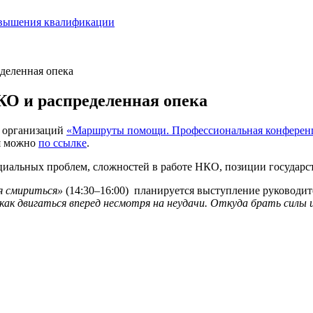
овышения квалификации
деленная опека
О и распределенная опека
х организаций
«Маршруты помощи. Профессиональная конферен
ия можно
по ссылке
.
льных проблем, сложностей в работе НКО, позиции государств
зя смириться»
(14:30–16:00) планируется выступление руководи
 как двигаться вперед несмотря на неудачи. Откуда брать силы 