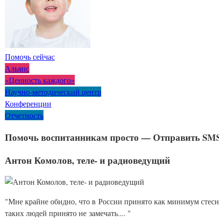
Помочь сейчас
Альянс
«Ценность каждого»
Научно-методический центр
Конференции
Отчетность
Помочь воспитанникам просто — Отправить SMS 
Антон Комолов, теле- и радиоведущий
"Мне крайне обидно, что в России принято как минимум стесн
таких людей принято не замечать.... "