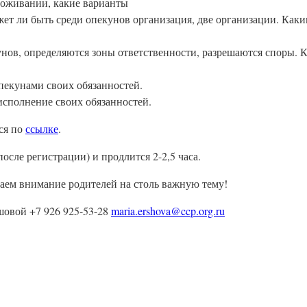
оживании, какие варианты
жет ли быть среди опекунов организация, две организации. Как
ов, определяются зоны ответственности, разрешаются споры. Ка
пекунами своих обязанностей.
исполнение своих обязанностей.
ься по
ссылке
.
осле регистрации) и продлится 2-2,5 часа.
аем внимание родителей на столь важную тему!
шовой +7 926 925-53-28
maria.ershova@ccp.org.ru