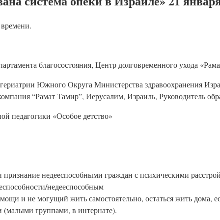
ана система опеки в Израиле» 21 январ
 времени.
партамента благосостояния, Центр долговременного ухода «Рама
е гериатрии Южного Округа Министерства здравоохранения Изра
 компания “Рамат Тамир”, Иерусалим, Израиль, Руководитель о
ой педагогики «Особое детство»
 и признание недееспособными граждан с психическими расстро
ееспособности/недееспособным
ощи и не могущий жить самостоятельно, остаться жить дома, ес
 (малыми группами, в интернате).