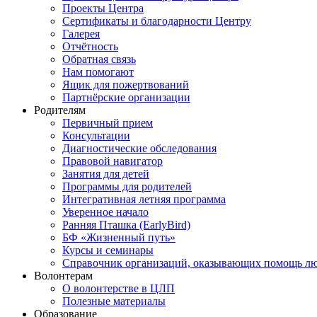
Проекты Центра
Сертификаты и благодарности Центру
Галерея
Отчётность
Обратная связь
Нам помогают
Ящик для пожертвований
Партнёрские организации
Родителям
Первичный прием
Консультации
Диагностические обследования
Правовой навигатор
Занятия для детей
Программы для родителей
Интегративная летняя программа
Уверенное начало
Ранняя Пташка (EarlyBird)
БФ «Жизненный путь»
Курсы и семинары
Справочник организаций, оказывающих помощь люд
Волонтерам
О волонтерстве в ЦЛП
Полезные материалы
Образование