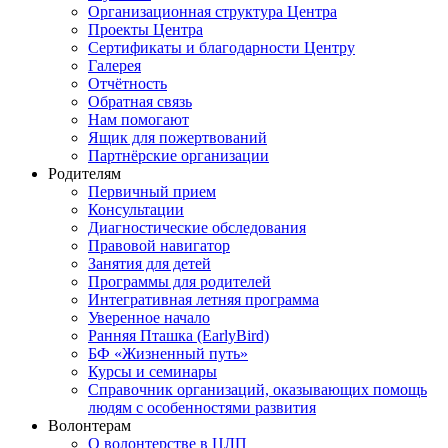
Организационная структура Центра
Проекты Центра
Сертификаты и благодарности Центру
Галерея
Отчётность
Обратная связь
Нам помогают
Ящик для пожертвований
Партнёрские организации
Родителям
Первичный прием
Консультации
Диагностические обследования
Правовой навигатор
Занятия для детей
Программы для родителей
Интегративная летняя программа
Уверенное начало
Ранняя Пташка (EarlyBird)
БФ «Жизненный путь»
Курсы и семинары
Справочник организаций, оказывающих помощь
людям с особенностями развития
Волонтерам
О волонтерстве в ЦЛП