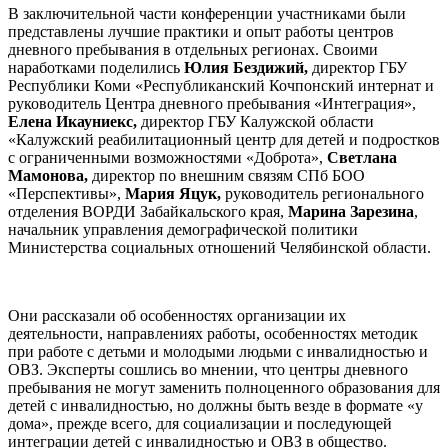
В заключительной части конференции участниками были
представлены лучшие практики и опыт работы центров
дневного пребывания в отдельных регионах. Своими
наработками поделились
Юлия Бездижий,
директор ГБУ
Республики Коми «Республиканский Кочпонский интернат и
руководитель Центра дневного пребывания «Интеграция»,
Елена Икауниекс,
директор ГБУ Калужской области
«Калужский реабилитационный центр для детей и подростков
с ограниченными возможностями «Доброта»,
Светлана
Мамонова,
директор по внешним связям СПб БОО
«Перспективы»,
Мария
Яцук,
руководитель регионального
отделения ВОРДИ Забайкальского края,
Марина
Зарезина
,
начальник управления демографической политики
Министерства социальных отношений Челябинской области.
Они рассказали об особенностях организации их
деятельности, направлениях работы, особенностях методик
при работе с детьми и молодыми людьми с инвалидностью и
ОВЗ. Эксперты сошлись во мнении, что центры дневного
пребывания не могут заменить полноценного образования для
детей с инвалидностью, но должны быть везде в формате «у
дома», прежде всего, для социализации и последующей
интеграции детей с инвалидностью и ОВЗ в общество.