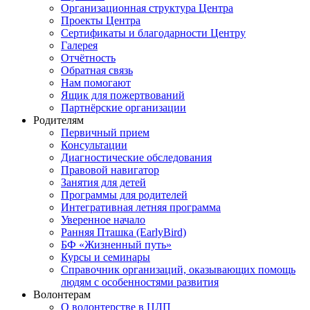
Организационная структура Центра
Проекты Центра
Сертификаты и благодарности Центру
Галерея
Отчётность
Обратная связь
Нам помогают
Ящик для пожертвований
Партнёрские организации
Родителям
Первичный прием
Консультации
Диагностические обследования
Правовой навигатор
Занятия для детей
Программы для родителей
Интегративная летняя программа
Уверенное начало
Ранняя Пташка (EarlyBird)
БФ «Жизненный путь»
Курсы и семинары
Справочник организаций, оказывающих помощь
людям с особенностями развития
Волонтерам
О волонтерстве в ЦЛП