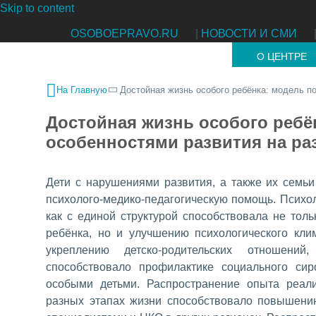
Skip to content
OSOBOEPRAVO.RU
|
НОВОСТИ И СМИ
О ЦЕНТРЕ
На Главную
Достойная жизнь особого ребёнка: модель п
Достойная жизнь особого ребё
особенностями развития на ра
Дети с нарушениями развития, а также их семь
психолого-медико-педагогическую помощь. Психол
как с единой структурой способствовала не тол
ребёнка, но и улучшению психологического клим
укреплению детско-родительских отношени
способствовало профилактике социального си
особыми детьми. Распространение опыта реал
разных этапах жизни способствовало повышению