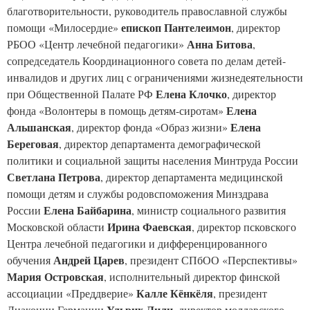
благотворительности, руководитель православной службы
епископ Пантелеимон
помощи «Милосердие»
, директор
Анна Битова
РБОО «Центр лечебной педагогики»
,
сопредседатель Координационного совета по делам детей-
инвалидов и других лиц с ограничениями жизнедеятельности
Елена Клочко
при Общественной Палате РФ
, директор
Елена
фонда «Волонтеры в помощь детям-сиротам»
Альшанская
Елена
, директор фонда «Образ жизни»
Береговая
, директор департамента демографической
политики и социальной защиты населения Минтруда России
Светлана Петрова
, директор департамента медицинской
помощи детям и службы родовспоможения Минздрава
Елена Байбарина
России
, министр социального развития
Ирина Фаевская
Московской области
, директор псковского
Центра лечебной педагогики и дифференцированного
Андрей Царев
обучения
, президент СПбОО «Перспективы»
Мария Островская
, исполнительный директор финской
Калле Кёнкёля
ассоциации «Преддверие»
, президент
Ульрих Лили
Диаконии Германии
, директор молдавского